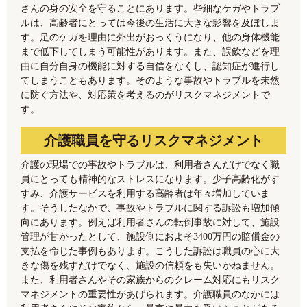
さんの身の安全を守ることにあります。些細なケガやトラブ
ルは、高齢者にとっては今後の生活に大きな影響を及ぼしま
す。足のケガを理由に外出がおっくうになり、他の身体機能
まで低下してしまう可能性があります。また、誤飲などを理
由に自分自身の機能に対する自信をなくし、認知症が進行し
てしまうこともあります。そのような事故やトラブルを未然
に防ぐ方法や、対応策を考えるのがリスクマネジメントで
す。
介護職員を守るリスクマネジメント
介護の現場での事故やトラブルは、利用者さんだけでなく職
員にとっても精神的なストレスになります。少子高齢化がす
すみ、介護サービスを利用する高齢者は年々増加していま
す。そうしたなかで、事故やトラブルに関する訴訟も増加傾
向にあります。例えば利用者さんの転倒事故に対して、施設
管理が甘かったとして、施設側におよそ3400万円の賠償金の
支払を命じた事例もあります。こうした訴訟は職員の心に大
きな傷を残すだけでなく、施設の信頼をも失いかねません。
また、利用者さんやその家族からのクレーム対応にもリスク
マネジメントの重要性があげられます。介護職員のなかには