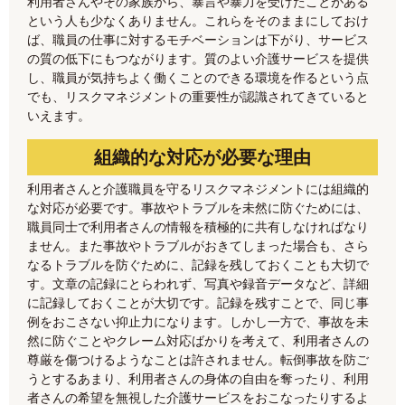
利用者さんやその家族から、暴言や暴力を受けたことがある
という人も少なくありません。これらをそのままにしておけ
ば、職員の仕事に対するモチベーションは下がり、サービス
の質の低下にもつながります。質のよい介護サービスを提供
し、職員が気持ちよく働くことのできる環境を作るという点
でも、リスクマネジメントの重要性が認識されてきていると
いえます。
組織的な対応が必要な理由
利用者さんと介護職員を守るリスクマネジメントには組織的
な対応が必要です。事故やトラブルを未然に防ぐためには、
職員同士で利用者さんの情報を積極的に共有しなければなり
ません。また事故やトラブルがおきてしまった場合も、さら
なるトラブルを防ぐために、記録を残しておくことも大切で
す。文章の記録にとらわれず、写真や録音データなど、詳細
に記録しておくことが大切です。記録を残すことで、同じ事
例をおこさない抑止力になります。しかし一方で、事故を未
然に防ぐことやクレーム対応ばかりを考えて、利用者さんの
尊厳を傷つけるようなことは許されません。転倒事故を防ご
うとするあまり、利用者さんの身体の自由を奪ったり、利用
者さんの希望を無視した介護サービスをおこなったりするよ